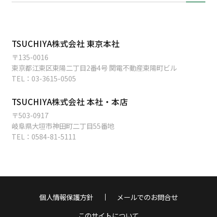
TSUCHIYA株式会社 東京本社
〒135-0016
東京都江東区東陽二丁目2番4号 関電不動産東陽町ビル
TEL：
03-3615-0505
TSUCHIYA株式会社 本社・本店
〒503-0917
岐阜県大垣市神田町二丁目55番地
TEL：
0584-81-5111
個人情報保護方針
メールでのお問合せ
このサイトについて